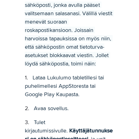
sähköposti, jonka avulla pääset 
valitsemaan salasanasi. Välillä viestit 
menevät suoraan 
roskapostikansioon. Joissain 
harvoissa tapauksissa on myös niin, 
että sähköpostin omat tietoturva-
asetukset blokkaavat viestin. Jollet 
löydä sähköpostia, toimi näin:
1.   
Lataa Lukulumo tabletillesi tai 
puhelimellesi AppStoresta tai 
Google Play Kaupasta.
2.   
Avaa sovellus.
3.   
Tulet 
kirjautumissivulle. 
Käyttäjätunnukse
si on sähköpostiosoitteesi
, ja voit 