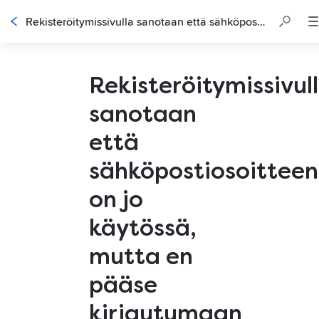
Rekisteröitymissivulla sanotaan että sähköpostiosoitteeni on jo käytössä, mutta en pääse kirjautumaan sillä. Mitä teen?
Rekisteröitymissivul
sanotaan
että
sähköpostiosoitteen
on jo
käytössä,
mutta en
pääse
kirjautumaan