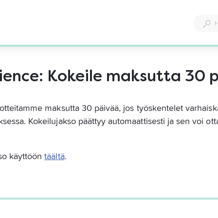
ience: Kokeile maksutta 30 
tuotteitamme maksutta 30 päivää, jos työskentelet varhais
sessa. Kokeilujakso päättyy automaattisesti ja sen voi ot
so käyttöön 
täältä
.