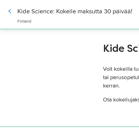
Kide Science: Kokeile maksutta 30 päivää!
Finland
0%
Kide Sc
Voit kokeilla 
tai perusopetuk
kerran.
Ota kokeilujak
0%