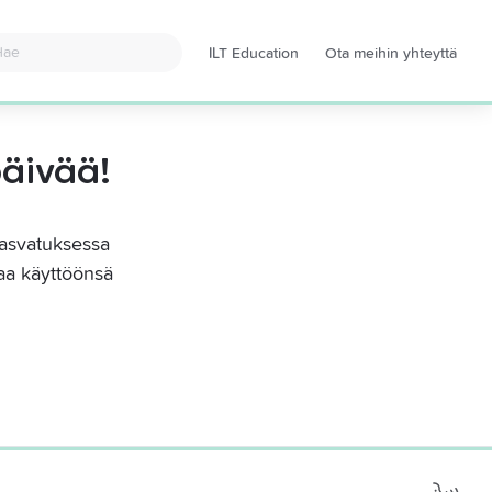
ILT Education
Ota meihin yhteyttä
Avaa
uudessa
välilehdessä
päivää!
kasvatuksessa 
taa käyttöönsä 